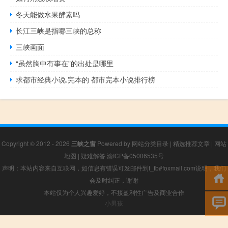
冬天能做水果酵素吗
长江三峡是指哪三峡的总称
三峡画面
“虽然胸中有事在”的出处是哪里
求都市经典小说.完本的 都市完本小说排行榜
Copyright © 2012 - 2026
三峡之窗
Powered by
网站分类目录
|
精选推荐文章
|
网站
地图
|
疑难解答
渝ICP备05006535号
声明：本站内容来自互联网，如信息有错误可发邮件到f_fb#foxmail.com说明，我们
会及时纠正，谢谢
本站仅为个人兴趣爱好，不接盈利性广告及商业合作
小男孩