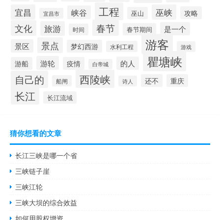
工程
宜昌
巫峡
峡谷
攻略
巫山
宜昌市
春节
文化
旅游
是一个
春节期间
时间
游客
景点
景区
梦幻西游
水利工程
游戏
瞿塘峡
游轮
的人
游船
疫情
白帝城
西陵峡
自己的
还不
重庆
船闸
诗人
长江
长江流域
猜你想看的文章
长江三峡是哪一个省
三峡链子崖
三峡江轮
三峡大坝的综合效益
如何用股权增资