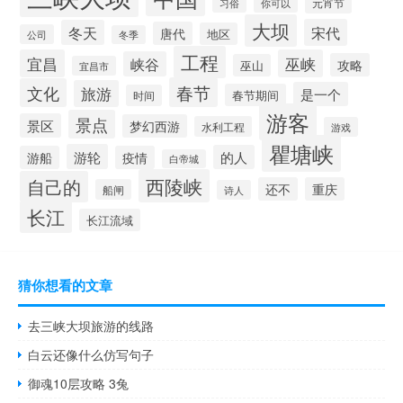
元宵节
你可以
习俗
大坝
宋代
冬天
唐代
地区
公司
冬季
工程
宜昌
巫峡
峡谷
攻略
巫山
宜昌市
春节
文化
旅游
是一个
春节期间
时间
游客
景点
景区
梦幻西游
水利工程
游戏
瞿塘峡
游轮
的人
游船
疫情
白帝城
西陵峡
自己的
还不
重庆
船闸
诗人
长江
长江流域
猜你想看的文章
去三峡大坝旅游的线路
白云还像什么仿写句子
御魂10层攻略 3兔