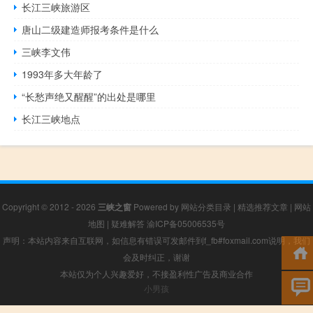
长江三峡旅游区
唐山二级建造师报考条件是什么
三峡李文伟
1993年多大年龄了
“长愁声绝又醒醒”的出处是哪里
长江三峡地点
Copyright © 2012 - 2026
三峡之窗
Powered by
网站分类目录
|
精选推荐文章
|
网站
地图
|
疑难解答
渝ICP备05006535号
声明：本站内容来自互联网，如信息有错误可发邮件到f_fb#foxmail.com说明，我们
会及时纠正，谢谢
本站仅为个人兴趣爱好，不接盈利性广告及商业合作
小男孩