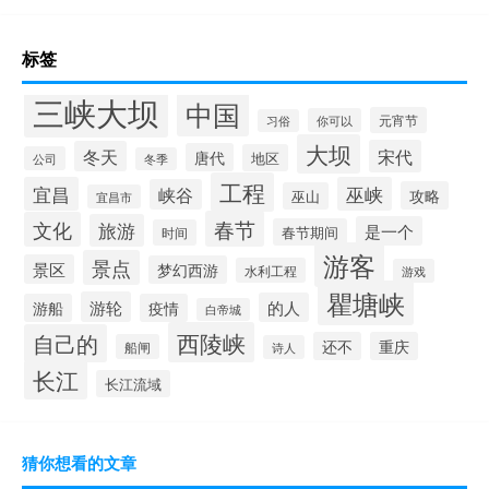
标签
三峡大坝
中国
元宵节
你可以
习俗
大坝
宋代
冬天
唐代
地区
公司
冬季
工程
宜昌
巫峡
峡谷
攻略
巫山
宜昌市
春节
文化
旅游
是一个
春节期间
时间
游客
景点
景区
梦幻西游
水利工程
游戏
瞿塘峡
游轮
的人
游船
疫情
白帝城
西陵峡
自己的
还不
重庆
船闸
诗人
长江
长江流域
猜你想看的文章