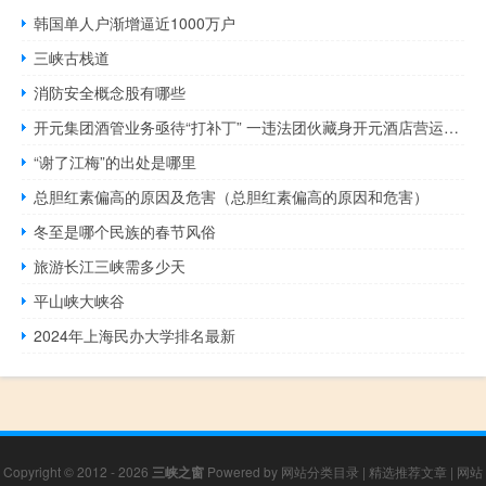
韩国单人户渐增逼近1000万户
三峡古栈道
消防安全概念股有哪些
开元集团酒管业务亟待“打补丁” 一违法团伙藏身开元酒店营运数月被端
“谢了江梅”的出处是哪里
总胆红素偏高的原因及危害（总胆红素偏高的原因和危害）
冬至是哪个民族的春节风俗
旅游长江三峡需多少天
平山峡大峡谷
2024年上海民办大学排名最新
Copyright © 2012 - 2026
三峡之窗
Powered by
网站分类目录
|
精选推荐文章
|
网站