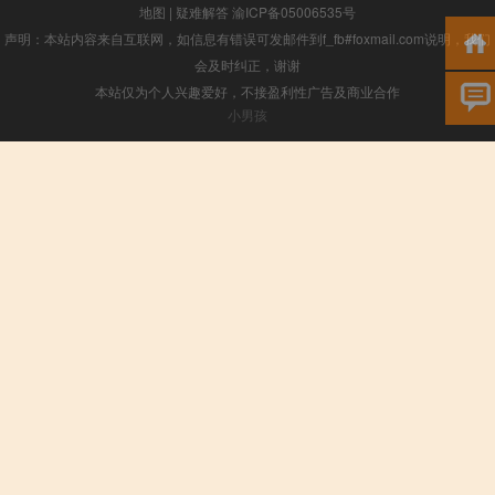
地图
|
疑难解答
渝ICP备05006535号
声明：本站内容来自互联网，如信息有错误可发邮件到f_fb#foxmail.com说明，我们
会及时纠正，谢谢
本站仅为个人兴趣爱好，不接盈利性广告及商业合作
小男孩