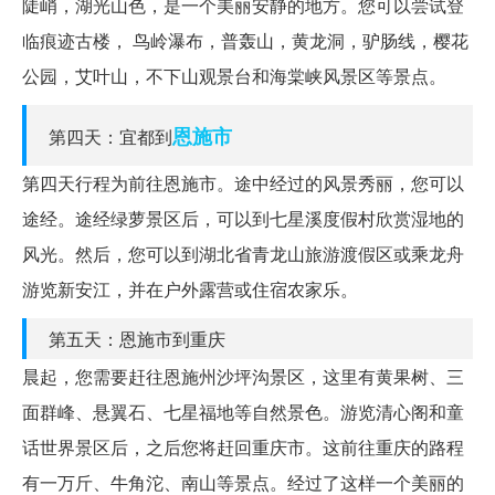
陡峭，湖光山色，是一个美丽安静的地方。您可以尝试登
临痕迹古楼， 鸟岭瀑布，普轰山，黄龙洞，驴肠线，樱花
公园，艾叶山，不下山观景台和海棠峡风景区等景点。
恩施市
第四天：宜都到
第四天行程为前往恩施市。途中经过的风景秀丽，您可以
途经。途经绿萝景区后，可以到七星溪度假村欣赏湿地的
风光。然后，您可以到湖北省青龙山旅游渡假区或乘龙舟
游览新安江，并在户外露营或住宿农家乐。
第五天：恩施市到重庆
晨起，您需要赶往恩施州沙坪沟景区，这里有黄果树、三
面群峰、悬翼石、七星福地等自然景色。游览清心阁和童
话世界景区后，之后您将赶回重庆市。这前往重庆的路程
有一万斤、牛角沱、南山等景点。经过了这样一个美丽的