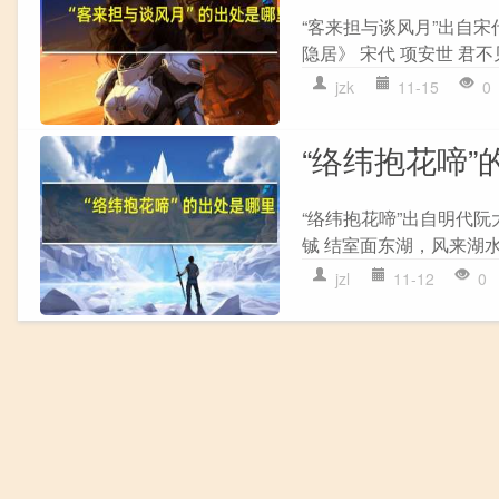
“客来担与谈风月”出自宋
隐居》 宋代 项安世 君
jzk
11-15
0
“络纬抱花啼”
“络纬抱花啼”出自明代阮
铖 结室面东湖，风来湖水
jzl
11-12
0