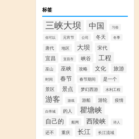
标签
三峡大坝
中国
习俗
冬天
元宵节
你可以
公司
冬季
大坝
宋代
唐代
地区
工程
宜昌
峡谷
宜昌市
文化
巫峡
旅游
攻略
巫山
春节
是一个
春节期间
时间
景点
景区
梦幻西游
水利工程
游客
游轮
游船
疫情
游戏
瞿塘峡
的人
白帝城
西陵峡
自己的
船闸
诗人
长江
还不
重庆
长江流域