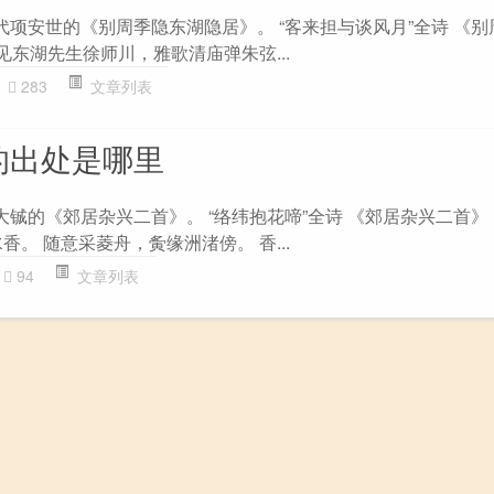
代项安世的《别周季隐东湖隐居》。 “客来担与谈风月”全诗 《
不见东湖先生徐师川，雅歌清庙弹朱弦...
283
文章列表
的出处是哪里
大铖的《郊居杂兴二首》。 “络纬抱花啼”全诗 《郊居杂兴二首》 
香。 随意采菱舟，夤缘洲渚傍。 香...
94
文章列表