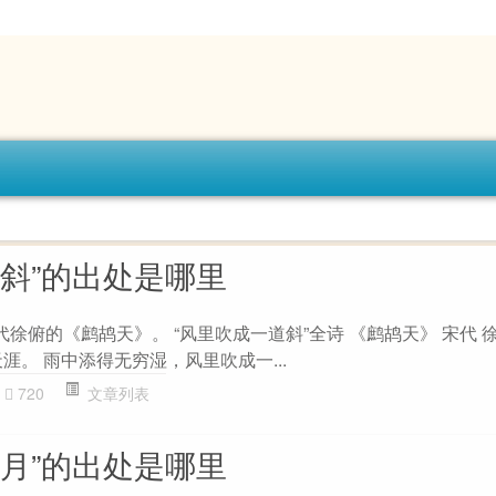
道斜”的出处是哪里
代徐俯的《鹧鸪天》。 “风里吹成一道斜”全诗 《鹧鸪天》 宋代 
涯。 雨中添得无穷湿，风里吹成一...
720
文章列表
风月”的出处是哪里