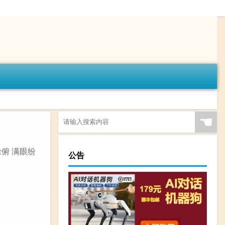
☚
徐俯 满眼纷
公告