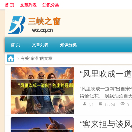
首 页
文章列表
知识分类
首 页
文章列表
知识分类
>
有关“东湖”的文章
“风里吹成一
“风里吹成一道斜”出自宋
纷恰似花。 飘飘泊泊自天
jzf
11-24
0
“客来担与谈