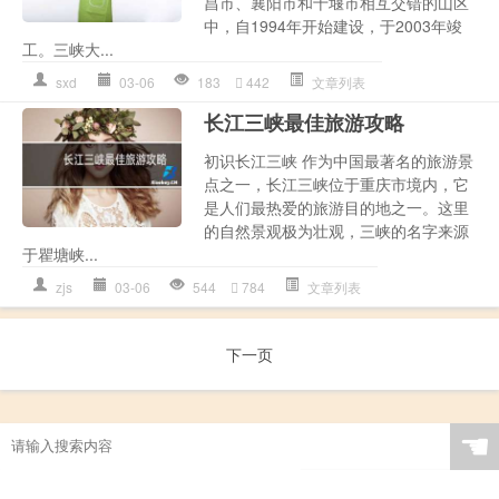
昌市、襄阳市和十堰市相互交错的山区
中，自1994年开始建设，于2003年竣
工。三峡大...
sxd
03-06
183
442
文章列表
长江三峡最佳旅游攻略
初识长江三峡 作为中国最著名的旅游景
点之一，长江三峡位于重庆市境内，它
是人们最热爱的旅游目的地之一。这里
的自然景观极为壮观，三峡的名字来源
于瞿塘峡...
zjs
03-06
544
784
文章列表
下一页
☚