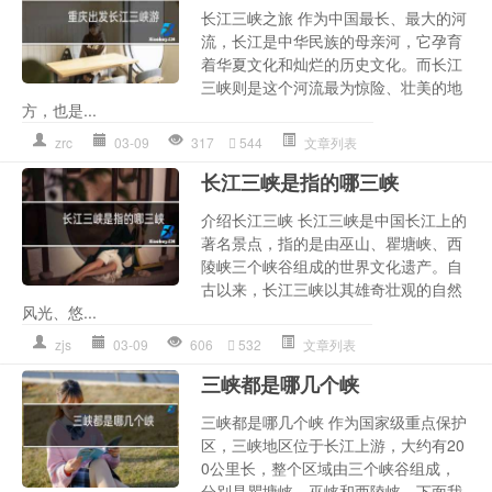
长江三峡之旅 作为中国最长、最大的河
流，长江是中华民族的母亲河，它孕育
着华夏文化和灿烂的历史文化。而长江
三峡则是这个河流最为惊险、壮美的地
方，也是...
zrc
03-09
317
544
文章列表
长江三峡是指的哪三峡
介绍长江三峡 长江三峡是中国长江上的
著名景点，指的是由巫山、瞿塘峡、西
陵峡三个峡谷组成的世界文化遗产。自
古以来，长江三峡以其雄奇壮观的自然
风光、悠...
zjs
03-09
606
532
文章列表
三峡都是哪几个峡
三峡都是哪几个峡 作为国家级重点保护
区，三峡地区位于长江上游，大约有20
0公里长，整个区域由三个峡谷组成，
分别是瞿塘峡、巫峡和西陵峡，下面我