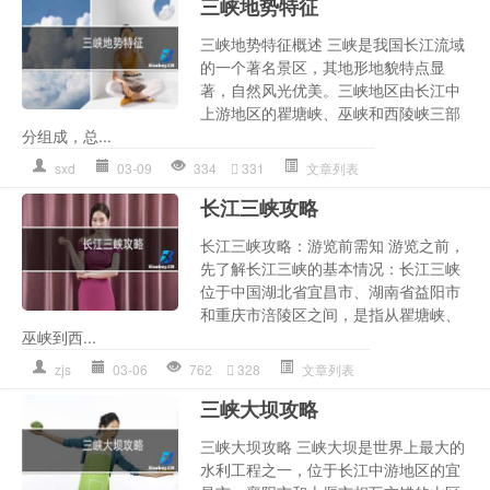
三峡地势特征
三峡地势特征概述 三峡是我国长江流域
的一个著名景区，其地形地貌特点显
著，自然风光优美。三峡地区由长江中
上游地区的瞿塘峡、巫峡和西陵峡三部
分组成，总...
sxd
03-09
334
331
文章列表
长江三峡攻略
长江三峡攻略：游览前需知 游览之前，
先了解长江三峡的基本情况：长江三峡
位于中国湖北省宜昌市、湖南省益阳市
和重庆市涪陵区之间，是指从瞿塘峡、
巫峡到西...
zjs
03-06
762
328
文章列表
三峡大坝攻略
三峡大坝攻略 三峡大坝是世界上最大的
水利工程之一，位于长江中游地区的宜