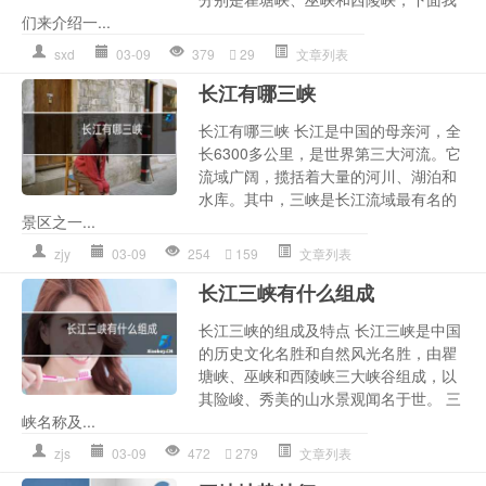
们来介绍一...
sxd
03-09
379
29
文章列表
长江有哪三峡
长江有哪三峡 长江是中国的母亲河，全
长6300多公里，是世界第三大河流。它
流域广阔，揽括着大量的河川、湖泊和
水库。其中，三峡是长江流域最有名的
景区之一...
zjy
03-09
254
159
文章列表
长江三峡有什么组成
长江三峡的组成及特点 长江三峡是中国
的历史文化名胜和自然风光名胜，由瞿
塘峡、巫峡和西陵峡三大峡谷组成，以
其险峻、秀美的山水景观闻名于世。 三
峡名称及...
zjs
03-09
472
279
文章列表