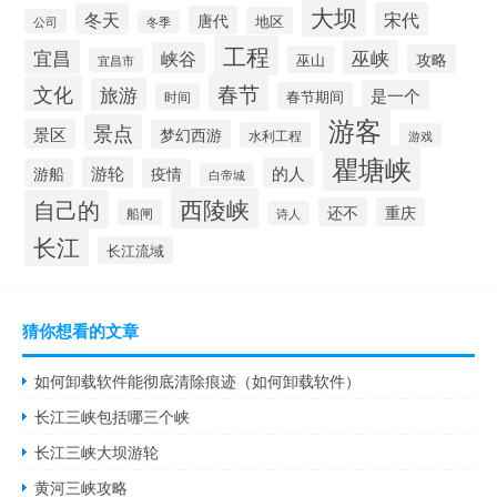
大坝
宋代
冬天
唐代
地区
公司
冬季
工程
宜昌
巫峡
峡谷
攻略
巫山
宜昌市
春节
文化
旅游
是一个
春节期间
时间
游客
景点
景区
梦幻西游
水利工程
游戏
瞿塘峡
游轮
的人
游船
疫情
白帝城
西陵峡
自己的
还不
重庆
船闸
诗人
长江
长江流域
猜你想看的文章
如何卸载软件能彻底清除痕迹（如何卸载软件）
长江三峡包括哪三个峡
长江三峡大坝游轮
黄河三峡攻略