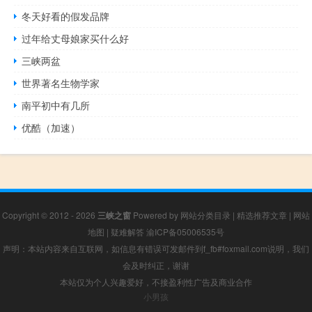
冬天好看的假发品牌
过年给丈母娘家买什么好
三峡两盆
世界著名生物学家
南平初中有几所
优酷（加速）
Copyright © 2012 - 2026
三峡之窗
Powered by
网站分类目录
|
精选推荐文章
|
网站
地图
|
疑难解答
渝ICP备05006535号
声明：本站内容来自互联网，如信息有错误可发邮件到f_fb#foxmail.com说明，我们
会及时纠正，谢谢
本站仅为个人兴趣爱好，不接盈利性广告及商业合作
小男孩