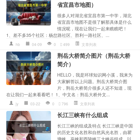
省宜昌市地图）
很多人对湖北省宜昌市第一中学，湖北
省宜昌市地图不是很了解那具体是什么
情况呢，现在让我们一起来瞧瞧吧！
1、差不多35个社区：杨岔路社区、胜利一路社区、...
hb
04-09
0
499
文章列表
荆岳大桥简介图片（荆岳大桥
简介）
HELLO，我是环球知识网小溪，我来为
大家解答以上问题。荆岳大桥简介图
片，荆岳大桥简介很多人还不知道，现
在让我们一起来看看吧！ 1、中文名：荆岳大桥外文...
jy
03-22
0
796
文章列表
长江三峡有什么组成
长江三峡的组成及特点 长江三峡是中国
的历史文化名胜和自然风光名胜，由瞿
塘峡、巫峡和西陵峡三大峡谷组成，以