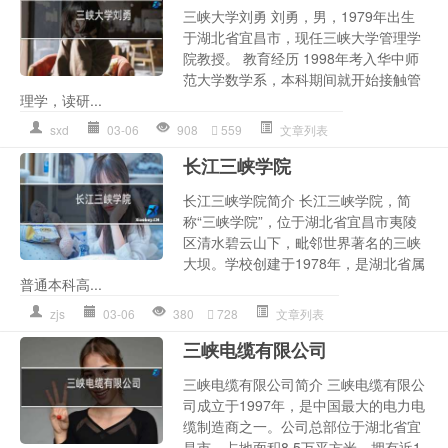
三峡大学刘勇 刘勇，男，1979年出生
于湖北省宜昌市，现任三峡大学管理学
院教授。 教育经历 1998年考入华中师
范大学数学系，本科期间就开始接触管
理学，读研...
sxd
03-06
908
559
文章列表
长江三峡学院
长江三峡学院简介 长江三峡学院，简
称“三峡学院”，位于湖北省宜昌市夷陵
区清水碧云山下，毗邻世界著名的三峡
大坝。学校创建于1978年，是湖北省属
普通本科高...
zjs
03-06
380
728
文章列表
三峡电缆有限公司
三峡电缆有限公司简介 三峡电缆有限公
司成立于1997年，是中国最大的电力电
缆制造商之一。公司总部位于湖北省宜
昌市，占地面积8.5万平方米，拥有近1