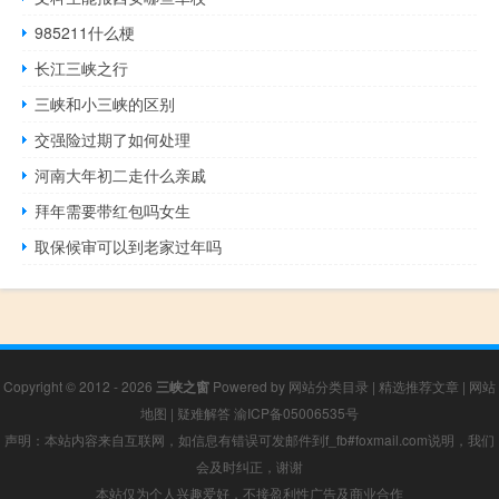
985211什么梗
长江三峡之行
三峡和小三峡的区别
交强险过期了如何处理
河南大年初二走什么亲戚
拜年需要带红包吗女生
取保候审可以到老家过年吗
Copyright © 2012 - 2026
三峡之窗
Powered by
网站分类目录
|
精选推荐文章
|
网站
地图
|
疑难解答
渝ICP备05006535号
声明：本站内容来自互联网，如信息有错误可发邮件到f_fb#foxmail.com说明，我们
会及时纠正，谢谢
本站仅为个人兴趣爱好，不接盈利性广告及商业合作