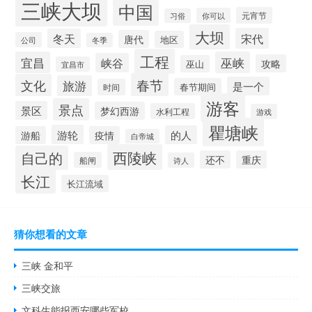
三峡大坝
中国
元宵节
你可以
习俗
大坝
宋代
冬天
唐代
地区
公司
冬季
工程
宜昌
巫峡
峡谷
攻略
巫山
宜昌市
春节
文化
旅游
是一个
春节期间
时间
游客
景点
景区
梦幻西游
水利工程
游戏
瞿塘峡
游轮
的人
游船
疫情
白帝城
西陵峡
自己的
还不
重庆
船闸
诗人
长江
长江流域
猜你想看的文章
三峡 金和平
三峡交旅
文科生能报西安哪些军校