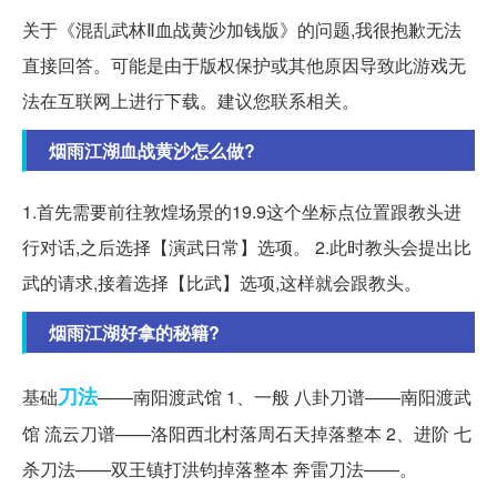
关于《混乱武林Ⅱ血战黄沙加钱版》的问题,我很抱歉无法
直接回答。可能是由于版权保护或其他原因导致此游戏无
法在互联网上进行下载。建议您联系相关。
烟雨江湖血战黄沙怎么做?
1.首先需要前往敦煌场景的19.9这个坐标点位置跟教头进
行对话,之后选择【演武日常】选项。 2.此时教头会提出比
武的请求,接着选择【比武】选项,这样就会跟教头。
烟雨江湖好拿的秘籍?
刀法
基础
——南阳渡武馆 1、一般 八卦刀谱——南阳渡武
馆 流云刀谱——洛阳西北村落周石天掉落整本 2、进阶 七
杀刀法——双王镇打洪钧掉落整本 奔雷刀法——。