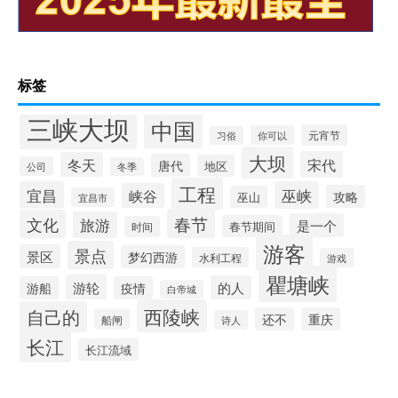
标签
三峡大坝
中国
元宵节
你可以
习俗
大坝
宋代
冬天
唐代
地区
公司
冬季
工程
宜昌
巫峡
峡谷
攻略
巫山
宜昌市
春节
文化
旅游
是一个
春节期间
时间
游客
景点
景区
梦幻西游
水利工程
游戏
瞿塘峡
游轮
的人
游船
疫情
白帝城
西陵峡
自己的
还不
重庆
船闸
诗人
长江
长江流域