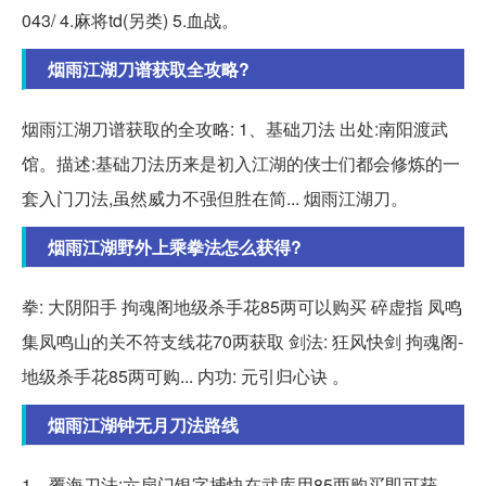
043/ 4.麻将td(另类) 5.血战。
烟雨江湖刀谱获取全攻略?
烟雨江湖刀谱获取的全攻略: 1、基础刀法 出处:南阳渡武
馆。描述:基础刀法历来是初入江湖的侠士们都会修炼的一
套入门刀法,虽然威力不强但胜在简... 烟雨江湖刀。
烟雨江湖野外上乘拳法怎么获得?
拳: 大阴阳手 拘魂阁地级杀手花85两可以购买 碎虚指 凤鸣
集凤鸣山的关不符支线花70两获取 剑法: 狂风快剑 拘魂阁-
地级杀手花85两可购... 内功: 元引归心诀 。
烟雨江湖钟无月刀法路线
1、覆海刀法:六扇门银字捕快在武库用85两购买即可获