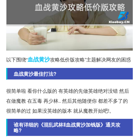
血战
黄沙
以下围绕“
攻略低价版攻略”主题解决网友的困惑
血战黄沙最佳打法?
很简单啦 看你什么版的 有英雄的先做英雄绝对没错 然后
在做魔教 在五毒 再少林.. 然后其他随便你 都差不多了的
很简单的过 如果没英雄的版本 就从魔教开始吧!。
谁有详细的《混乱武林Ⅱ血战黄沙加钱版》通关攻
略?