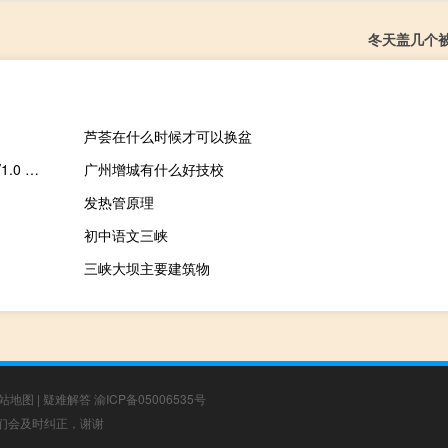
冬天盖几个
芦荟在什么时候才可以换盆
usbkiller注册码破解器 V1.0 绿色免费版（usbkiller注册码破解器 V1.0 绿色免费版功能简介）
广州增城有什么好技校
发热管原理
初中语文三峡
三峡大坝主要建筑物
站地图
|
疑难解答
渝ICP备05006535号
，我们会及时纠正，谢谢