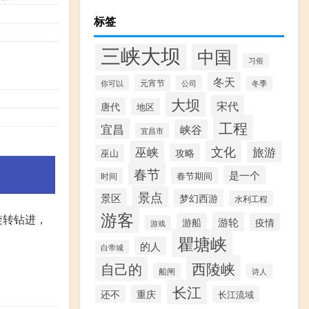
标签
三峡大坝
中国
习俗
冬天
元宵节
你可以
公司
冬季
大坝
宋代
唐代
地区
工程
宜昌
峡谷
宜昌市
文化
巫峡
旅游
攻略
巫山
春节
是一个
春节期间
时间
景点
景区
梦幻西游
水利工程
游客
旋转钻进，
游轮
游船
疫情
游戏
瞿塘峡
的人
白帝城
西陵峡
自己的
船闸
诗人
长江
还不
重庆
长江流域