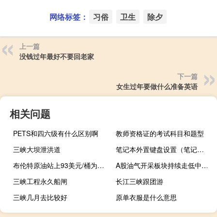
网络标签：
习俗
卫生
除夕
上一篇
没钱过年最好不要回老家
下一篇
女生过年要做什么准备英语
相关问题
PETS和四六级有什么区别啊
教师资格证的考试科目和题型
三峡大坝泄洪道
笔记本外置键盘设置（笔记本外置键盘）
布伦特原油站上93美元/桶为2022年11月来新高日内涨1.32%
A股油气开采板块持续走低中曼石油跌超3%潜能恒信、首华燃气、海油工程、博迈科、海油发展跟跌
三峡工程永久船闸
长江三峡跟团游
三峡几月去比较好
原单衣服是什么意思