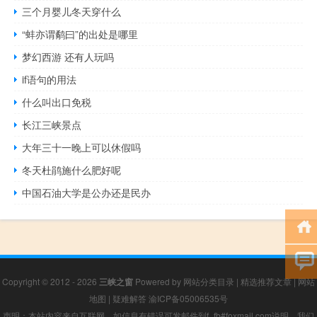
三个月婴儿冬天穿什么
“蚌亦谓鹬曰”的出处是哪里
梦幻西游 还有人玩吗
if语句的用法
什么叫出口免税
长江三峡景点
大年三十一晚上可以休假吗
冬天杜鹃施什么肥好呢
中国石油大学是公办还是民办
Copyright © 2012 - 2026
三峡之窗
Powered by
网站分类目录
|
精选推荐文章
|
网站
地图
|
疑难解答
渝ICP备05006535号
声明：本站内容来自互联网，如信息有错误可发邮件到f_fb#foxmail.com说明，我们