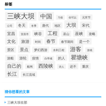
标签
三峡大坝
中国
元宵节
你可以
习俗
大坝
宋代
冬天
唐代
地区
公司
冬季
工程
宜昌
巫峡
峡谷
攻略
巫山
宜昌市
春节
文化
旅游
是一个
春节期间
时间
游客
景点
景区
梦幻西游
水利工程
游戏
瞿塘峡
游轮
的人
游船
疫情
白帝城
西陵峡
自己的
还不
重庆
船闸
诗人
长江
长江流域
猜你想看的文章
三峡大坝在那