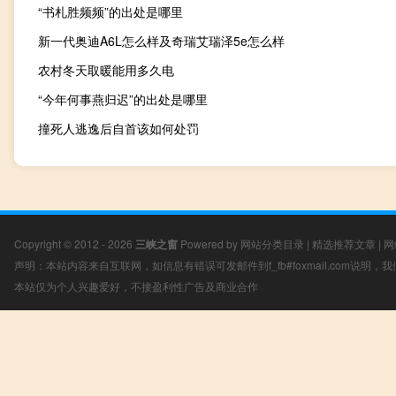
“书札胜频频”的出处是哪里
新一代奥迪A6L怎么样及奇瑞艾瑞泽5e怎么样
农村冬天取暖能用多久电
“今年何事燕归迟”的出处是哪里
撞死人逃逸后自首该如何处罚
Copyright © 2012 - 2026
三峡之窗
Powered by
网站分类目录
|
精选推荐文章
|
网
声明：本站内容来自互联网，如信息有错误可发邮件到f_fb#foxmail.com说明
本站仅为个人兴趣爱好，不接盈利性广告及商业合作