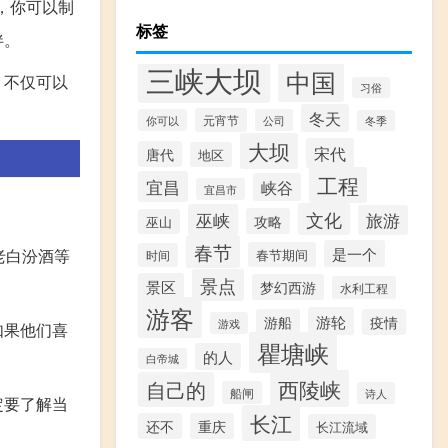
，你可以制
标签
伴。
三峡大坝
中国
。不仅可以
习俗
冬天
元宵节
你可以
公司
冬季
大坝
宋代
唐代
地区
工程
宜昌
峡谷
宜昌市
文化
巫峡
旅游
攻略
巫山
春节
是一个
老白汾酒等
春节期间
时间
景点
景区
梦幻西游
水利工程
游客
游轮
游船
疫情
游戏
如果他们喜
瞿塘峡
的人
白帝城
西陵峡
自己的
船闸
诗人
定要了解当
长江
还不
重庆
长江流域