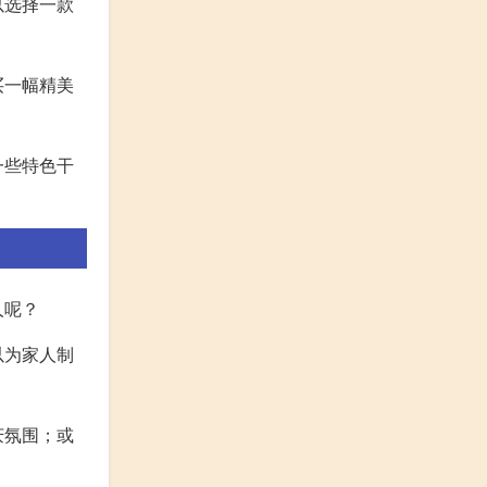
以选择一款
买一幅精美
一些特色干
人呢？
以为家人制
庆氛围；或