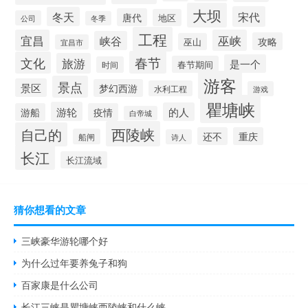
大坝
宋代
冬天
唐代
地区
公司
冬季
工程
宜昌
巫峡
峡谷
攻略
巫山
宜昌市
春节
文化
旅游
是一个
春节期间
时间
游客
景点
景区
梦幻西游
水利工程
游戏
瞿塘峡
游轮
的人
游船
疫情
白帝城
西陵峡
自己的
还不
重庆
船闸
诗人
长江
长江流域
猜你想看的文章
三峡豪华游轮哪个好
为什么过年要养兔子和狗
百家康是什么公司
长江三峡是瞿塘峡西陵峡和什么峡