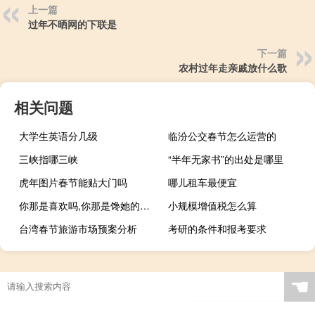
上一篇
过年不晒网的下联是
下一篇
农村过年走亲戚放什么歌
相关问题
大学生英语分几级
临汾公交春节怎么运营的
三峡指哪三峡
“半年无家书”的出处是哪里
虎年图片春节能贴大门吗
哪儿租车最便宜
你那是喜欢吗,你那是馋她的身子什么梗
小规模增值税怎么算
台湾春节旅游市场预案分析
考研的条件和报考要求
☚