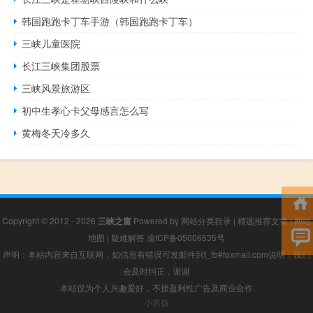
韩国跑跑卡丁车手游（韩国跑跑卡丁车）
三峡儿童医院
长江三峡集团股票
三峡风景旅游区
初中生孝心卡父母感言怎么写
黄梅冬天冷多久
Copyright © 2012 - 2026
三峡之窗
Powered by
网站分类目录
|
精选推荐文章
|
网站
地图
|
疑难解答
渝ICP备05006535号
声明：本站内容来自互联网，如信息有错误可发邮件到f_fb#foxmail.com说明，我们
会及时纠正，谢谢
本站仅为个人兴趣爱好，不接盈利性广告及商业合作
小男孩