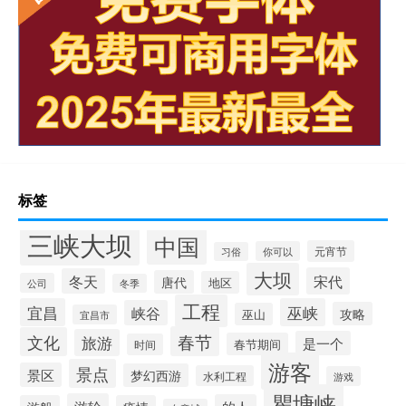
标签
三峡大坝
中国
元宵节
你可以
习俗
大坝
宋代
冬天
唐代
地区
公司
冬季
工程
宜昌
巫峡
峡谷
攻略
巫山
宜昌市
春节
文化
旅游
是一个
春节期间
时间
游客
景点
景区
梦幻西游
水利工程
游戏
瞿塘峡
游轮