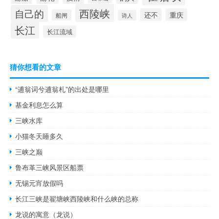
西陵峡
自己的
还不
重庆
船闸
诗人
长江
长江流域
猜你想看的文章
“逋翁词兮逋翁札”的出处是哪里
基金利息怎么算
三峡水库
小猫冬天睡多久
三峡之巅
鲁布革三峡风景区船票
无锡元宵放假吗
长江三峡是翟塘峡西陵峡和什么峡的总称
龙说的寓意（龙说）