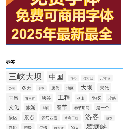
标签
三峡大坝
中国
元宵节
你可以
习俗
大坝
宋代
冬天
唐代
地区
公司
冬季
工程
宜昌
巫峡
峡谷
攻略
巫山
宜昌市
春节
文化
旅游
是一个
春节期间
时间
游客
景点
景区
梦幻西游
水利工程
游戏
瞿塘峡
游轮
的人
游船
疫情
白帝城