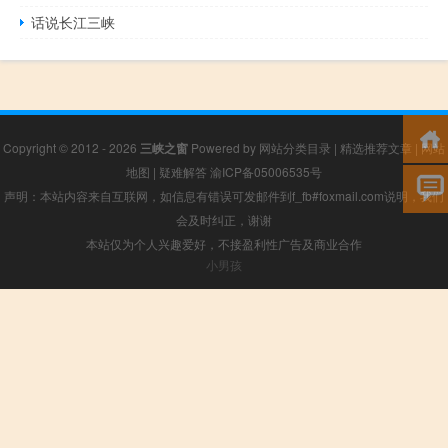
话说长江三峡
Copyright © 2012 - 2026
三峡之窗
Powered by
网站分类目录
|
精选推荐文章
|
网站
地图
|
疑难解答
渝ICP备05006535号
声明：本站内容来自互联网，如信息有错误可发邮件到f_fb#foxmail.com说明，我们
会及时纠正，谢谢
本站仅为个人兴趣爱好，不接盈利性广告及商业合作
小男孩