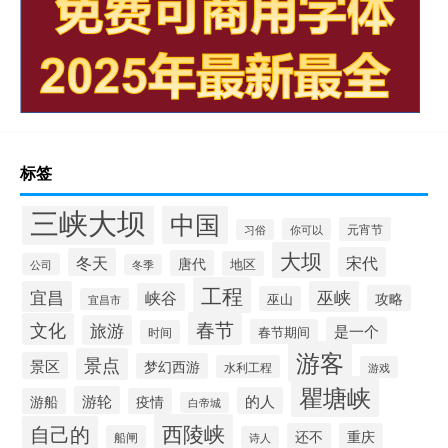
标签
三峡大坝
中国
元宵节
你可以
习俗
大坝
宋代
冬天
唐代
地区
公司
冬季
工程
宜昌
巫峡
峡谷
攻略
巫山
宜昌市
春节
文化
旅游
是一个
春节期间
时间
游客
景点
景区
梦幻西游
水利工程
游戏
瞿塘峡
游轮
的人
游船
疫情
白帝城
西陵峡
自己的
还不
重庆
船闸
诗人