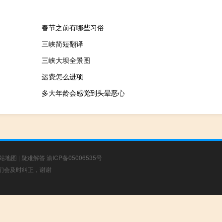
春节之前有哪些习俗
三峡简短翻译
三峡大坝全景图
运费怎么进项
多大年龄会感觉到头晕恶心
站地图
|
疑难解答
渝ICP备05006535号
，我们会及时纠正，谢谢