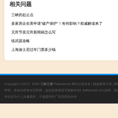
相关问题
三峡的起止点
多家房企在美申请“破产保护”！有何影响？权威解读来了
元宵节卖元宵新闻稿怎么写
练武器攻略
上海迪士尼过年门票多少钱
Copyright © 2012 - 2026
三峡之窗
Powered by
网站分类目录
|
精选推荐文章
|
网
声明：本站内容来自互联网，如信息有错误可发邮件到f_fb#foxmail.com说明
本站仅为个人兴趣爱好，不接盈利性广告及商业合作