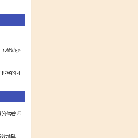
可以帮助提
窗起雾的可
适的驾驶环
高效地降