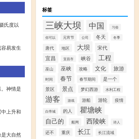
标签
三峡大坝
中国
摄氏度以
习俗
冬天
元宵节
你可以
公司
冬季
大坝
宋代
就容易发生
唐代
地区
工程
宜昌
峡谷
宜昌市
文化
巫峡
旅游
攻略
巫山
春节
是一个
春节期间
时间
景点
漾。神情是
景区
梦幻西游
水利工程
游客
游轮
游船
疫情
游戏
瞿塘峡
的人
层中上升和
白帝城
西陵峡
自己的
船闸
诗人
长江
还不
重庆
长江流域
像是大自然