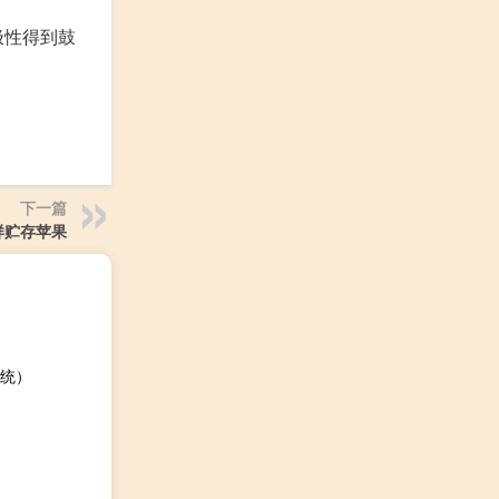
极性得到鼓
下一篇
样贮存苹果
统）