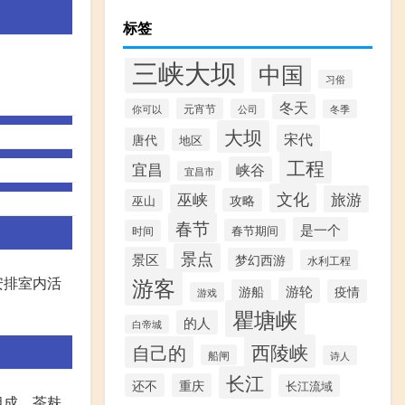
标签
三峡大坝
中国
习俗
冬天
元宵节
你可以
公司
冬季
大坝
宋代
唐代
地区
工程
宜昌
峡谷
宜昌市
文化
巫峡
旅游
攻略
巫山
春节
是一个
春节期间
时间
景点
景区
梦幻西游
水利工程
游客
安排室内活
游轮
游船
疫情
游戏
瞿塘峡
的人
白帝城
西陵峡
自己的
船闸
诗人
长江
还不
重庆
长江流域
组成。茶麸