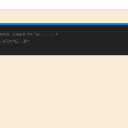
站地图
|
疑难解答
渝ICP备05006535号
，我们会及时纠正，谢谢