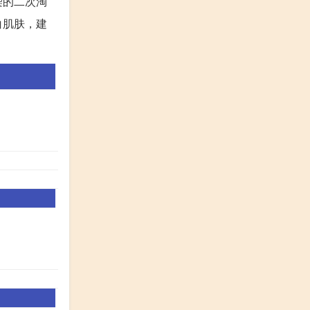
染的二次淘
白肌肤，建